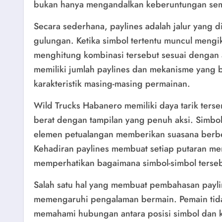
bukan hanya mengandalkan keberuntungan sem
Secara sederhana, paylines adalah jalur yang
gulungan. Ketika simbol tertentu muncul mengik
menghitung kombinasi tersebut sesuai dengan a
memiliki jumlah paylines dan mekanisme yang
karakteristik masing-masing permainan.
Wild Trucks Habanero memiliki daya tarik ter
berat dengan tampilan yang penuh aksi. Simbol
elemen petualangan memberikan suasana berb
Kehadiran paylines membuat setiap putaran me
memperhatikan bagaimana simbol-simbol terseb
Salah satu hal yang membuat pembahasan payli
memengaruhi pengalaman bermain. Pemain tidak
memahami hubungan antara posisi simbol dan 