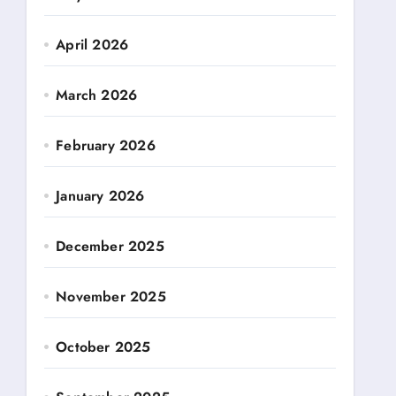
April 2026
March 2026
February 2026
January 2026
December 2025
November 2025
October 2025