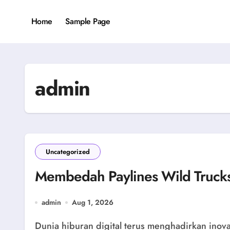
Skip
to
Home
Sample Page
content
admin
Uncategorized
Membedah Paylines Wild Trucks 
admin
Aug 1, 2026
Dunia hiburan digital terus menghadirkan inovasi baru yang membuat permainan online semakin