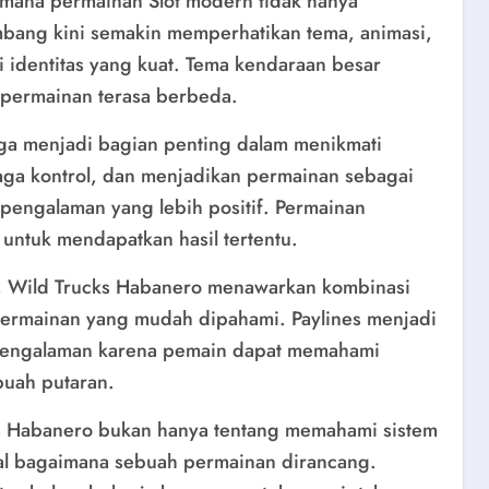
mana permainan Slot modern tidak hanya
ang kini semakin memperhatikan tema, animasi,
 identitas yang kuat. Tema kendaraan besar
permainan terasa berbeda.
juga menjadi bagian penting dalam menikmati
aga kontrol, dan menjadikan permainan sebagai
pengalaman yang lebih positif. Permainan
untuk mendapatkan hasil tertentu.
, Wild Trucks Habanero menawarkan kombinasi
permainan yang mudah dipahami. Paylines menjadi
pengalaman karena pemain dapat memahami
buah putaran.
s Habanero bukan hanya tentang memahami sistem
al bagaimana sebuah permainan dirancang.