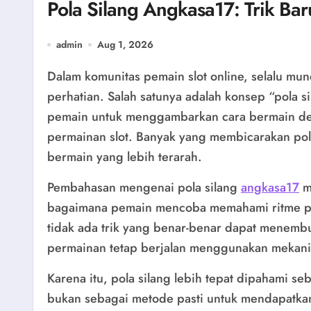
Pola Silang Angkasa17: Trik Ba
admin
Aug 1, 2026
Dalam komunitas pemain slot online, selalu muncul berbagai istilah dan strategi yang menarik
perhatian. Salah satunya adalah konsep “pola si
pemain untuk menggambarkan cara bermain den
permainan slot. Banyak yang membicarakan po
bermain yang lebih terarah.
Pembahasan mengenai pola silang
angkasa17
m
bagaimana pemain mencoba memahami ritme pe
tidak ada trik yang benar-benar dapat menembu
permainan tetap berjalan menggunakan mekanis
Karena itu, pola silang lebih tepat dipahami 
bukan sebagai metode pasti untuk mendapatk