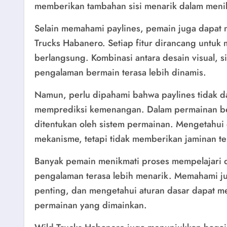
memberikan tambahan sisi menarik dalam menik
Selain memahami paylines, pemain juga dapat m
Trucks Habanero. Setiap fitur dirancang untuk
berlangsung. Kombinasi antara desain visual,
pengalaman bermain terasa lebih dinamis.
Namun, perlu dipahami bahwa paylines tidak da
memprediksi kemenangan. Dalam permainan berb
ditentukan oleh sistem permainan. Mengetahui
mekanisme, tetapi tidak memberikan jaminan ter
Banyak pemain menikmati proses mempelajari d
pengalaman terasa lebih menarik. Memahami j
penting, dan mengetahui aturan dasar dapat m
permainan yang dimainkan.