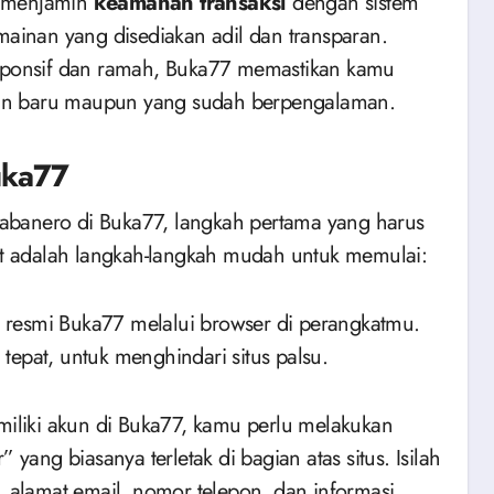
i menjamin
keamanan transaksi
dengan sistem
rmainan yang disediakan adil dan transparan.
ponsif dan ramah, Buka77 memastikan kamu
ain baru maupun yang sudah berpengalaman.
uka77
abanero di Buka77, langkah pertama yang harus
ut adalah langkah-langkah mudah untuk memulai:
s resmi Buka77 melalui browser di perangkatmu.
tepat, untuk menghindari situs palsu.
iliki akun di Buka77, kamu perlu melakukan
 yang biasanya terletak di bagian atas situs. Isilah
p, alamat email, nomor telepon, dan informasi