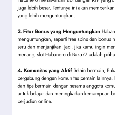
Habanero menawarkan slot dengan RTP yang cu
juga lebih besar. Tentunya ini akan memberi
yang lebih menguntungkan.
3. Fitur Bonus yang Menguntungkan
Habane
menguntungkan, seperti free spins dan bonus m
seru dan menjanjikan. Jadi, jika kamu ingin m
menang, slot Habanero di Buka77 adalah piliha
4. Komunitas yang Aktif
Selain bermain, Bu
bergabung dengan komunitas pemain lainnya. K
dan tips bermain dengan sesama anggota komuni
untuk belajar dan meningkatkan kemampuan b
perjudian online.