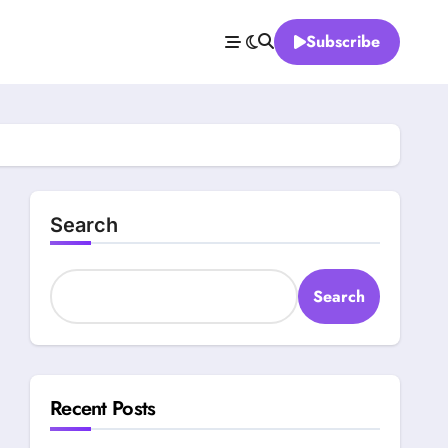
Subscribe
Search
Search
Recent Posts