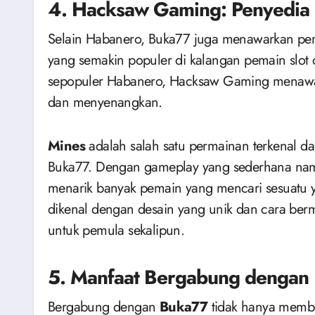
4.
Hacksaw Gaming: Penyedia 
Selain Habanero, Buka77 juga menawarkan pe
yang semakin populer di kalangan pemain slot
sepopuler Habanero, Hacksaw Gaming menawa
dan menyenangkan.
Mines
adalah salah satu permainan terkenal d
Buka77. Dengan gameplay yang sederhana nam
menarik banyak pemain yang mencari sesuatu
dikenal dengan desain yang unik dan cara b
untuk pemula sekalipun.
5.
Manfaat Bergabung dengan
Bergabung dengan
Buka77
tidak hanya membe