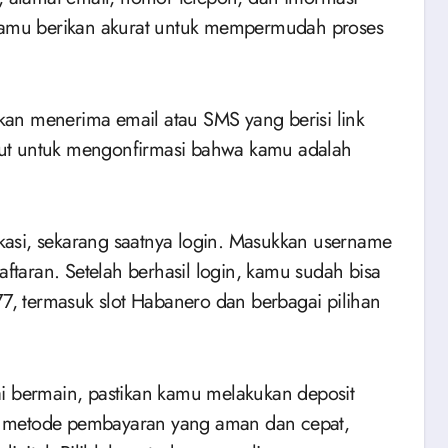
g kamu berikan akurat untuk mempermudah proses
an menerima email atau SMS yang berisi link
sebut untuk mengonfirmasi bahwa kamu adalah
ikasi, sekarang saatnya login. Masukkan username
taran. Setelah berhasil login, kamu sudah bisa
, termasuk slot Habanero dan berbagai pilihan
 bermain, pastikan kamu melakukan deposit
i metode pembayaran yang aman dan cepat,