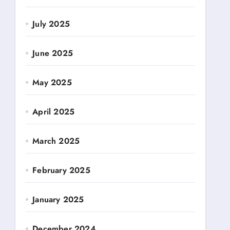
July 2025
June 2025
May 2025
April 2025
March 2025
February 2025
January 2025
December 2024