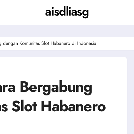
aisdliasg
 dengan Komunitas Slot Habanero di Indonesia
ara Bergabung
s Slot Habanero