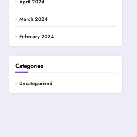
April 2024
March 2024
February 2024
Categories
Uncategorized