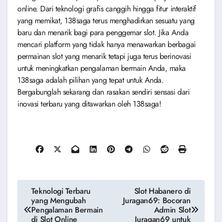
online. Dari teknologi grafis canggih hingga fitur interaktif
yang memikat, 138saga terus menghadirkan sesuatu yang
baru dan menarik bagi para penggemar slot. Jika Anda
mencari platform yang tidak hanya menawarkan berbagai
permainan slot yang menarik tetapi juga terus berinovasi
untuk meningkatkan pengalaman bermain Anda, maka
138saga adalah pilihan yang tepat untuk Anda.
Bergabunglah sekarang dan rasakan sendiri sensasi dari
inovasi terbaru yang ditawarkan oleh 138saga!
Post
Teknologi Terbaru
Slot Habanero di
yang Mengubah
Juragan69: Bocoran
navigation
Pengalaman Bermain
Admin Slot
di Slot Online
Juragan69 untuk