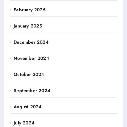
February 2025
January 2025
December 2024
November 2024
October 2024
September 2024
August 2024
July 2024