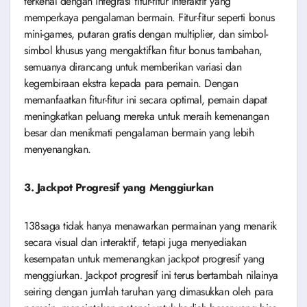
terkenal dengan integrasi fitur-fitur interaktif yang
memperkaya pengalaman bermain. Fitur-fitur seperti bonus
mini-games, putaran gratis dengan multiplier, dan simbol-
simbol khusus yang mengaktifkan fitur bonus tambahan,
semuanya dirancang untuk memberikan variasi dan
kegembiraan ekstra kepada para pemain. Dengan
memanfaatkan fitur-fitur ini secara optimal, pemain dapat
meningkatkan peluang mereka untuk meraih kemenangan
besar dan menikmati pengalaman bermain yang lebih
menyenangkan.
3. Jackpot Progresif yang Menggiurkan
138saga tidak hanya menawarkan permainan yang menarik
secara visual dan interaktif, tetapi juga menyediakan
kesempatan untuk memenangkan jackpot progresif yang
menggiurkan. Jackpot progresif ini terus bertambah nilainya
seiring dengan jumlah taruhan yang dimasukkan oleh para