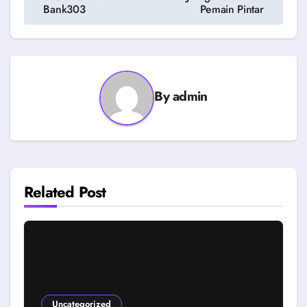
Bank303
Pemain Pintar
By
admin
Related Post
Uncategorized