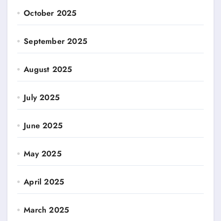
October 2025
September 2025
August 2025
July 2025
June 2025
May 2025
April 2025
March 2025