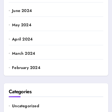
June 2024
May 2024
April 2024
March 2024
February 2024
Categories
Uncategorized