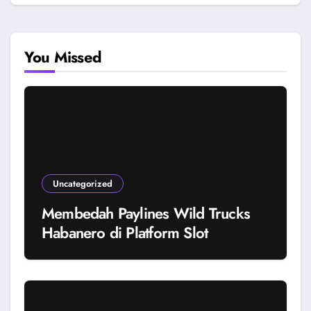
You Missed
Uncategorized
Membedah Paylines Wild Trucks
Habanero di Platform Slot