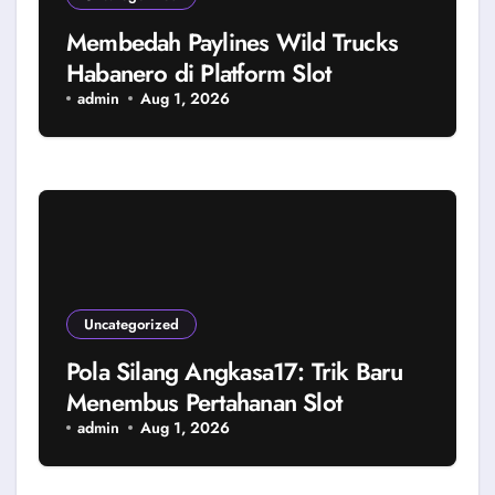
Membedah Paylines Wild Trucks
Habanero di Platform Slot
admin
Aug 1, 2026
Uncategorized
Pola Silang Angkasa17: Trik Baru
Menembus Pertahanan Slot
admin
Aug 1, 2026