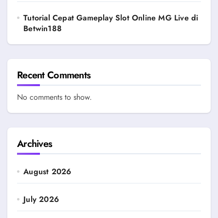
Tutorial Cepat Gameplay Slot Online MG Live di
Betwin188
Recent Comments
No comments to show.
Archives
August 2026
July 2026