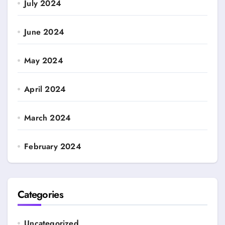
July 2024
June 2024
May 2024
April 2024
March 2024
February 2024
Categories
Uncategorized