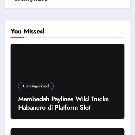
You Missed
Uncategorized
Membedah Paylines Wild Trucks
Habanero di Platform Slot