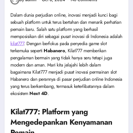
Dalam dunia perjudian online, inovasi menjadi kunci bagi
sebuah platform untuk terus bertahan dan menarik perhatian
pemain baru. Salah satu platform yang berhasil
memposisikan diri sebagai pusat inovasi di Indonesia adalah
kilat777
. Dengan berfokus pada penyedia game slot
terkemuka seperti
Habanero
, Kilat777 memberikan
pengalaman bermain yang tidak hanya seru tetapi juga
modern dan aman. Mari kita jelajahi lebih dalam
bagaimana Kilat777 menjadi pusat inovasi permainan slot
Habanero dan perannya di pasar perjudian online Indonesia
yang terus berkembang, termasuk keterlibatannya dalam
ekosistem
Next 4D
.
Kilat777: Platform yang
Mengedepankan Kenyamanan
Pemain