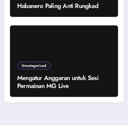
Habanero Paling Anti Rungkad
Uncategorized
Mengatur Anggaran untuk Sesi
Permainan MG Live