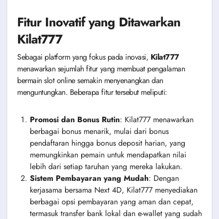
Fitur Inovatif yang Ditawarkan
Kilat777
Sebagai platform yang fokus pada inovasi,
Kilat777
menawarkan sejumlah fitur yang membuat pengalaman
bermain slot online semakin menyenangkan dan
menguntungkan. Beberapa fitur tersebut meliputi:
Promosi dan Bonus Rutin
: Kilat777 menawarkan
berbagai bonus menarik, mulai dari bonus
pendaftaran hingga bonus deposit harian, yang
memungkinkan pemain untuk mendapatkan nilai
lebih dari setiap taruhan yang mereka lakukan.
Sistem Pembayaran yang Mudah
: Dengan
kerjasama bersama Next 4D, Kilat777 menyediakan
berbagai opsi pembayaran yang aman dan cepat,
termasuk transfer bank lokal dan e-wallet yang sudah