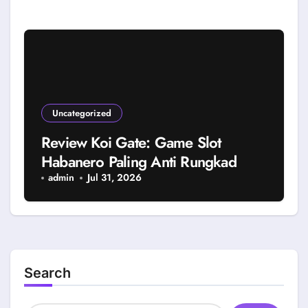
Uncategorized
Review Koi Gate: Game Slot
Habanero Paling Anti Rungkad
admin
Jul 31, 2026
Search