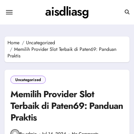
Skip
aisdliasg
to
content
Home
Uncategorized
Memilih Provider Slot Terbaik di Paten69: Panduan
Praktis
Uncategorized
Memilih Provider Slot
Terbaik di Paten69: Panduan
Praktis
By admin
Jul 14, 2024
No Comments