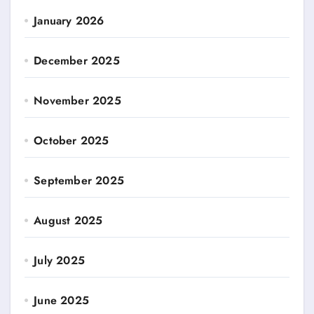
January 2026
December 2025
November 2025
October 2025
September 2025
August 2025
July 2025
June 2025