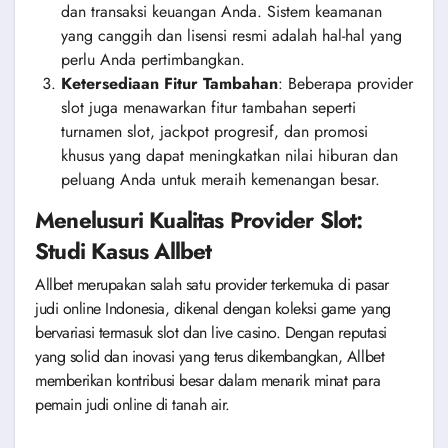
dan transaksi keuangan Anda. Sistem keamanan
yang canggih dan lisensi resmi adalah hal-hal yang
perlu Anda pertimbangkan.
Ketersediaan Fitur Tambahan
: Beberapa provider
slot juga menawarkan fitur tambahan seperti
turnamen slot, jackpot progresif, dan promosi
khusus yang dapat meningkatkan nilai hiburan dan
peluang Anda untuk meraih kemenangan besar.
Menelusuri Kualitas Provider Slot:
Studi Kasus Allbet
Allbet merupakan salah satu provider terkemuka di pasar
judi online Indonesia, dikenal dengan koleksi game yang
bervariasi termasuk slot dan live casino. Dengan reputasi
yang solid dan inovasi yang terus dikembangkan, Allbet
memberikan kontribusi besar dalam menarik minat para
pemain judi online di tanah air.