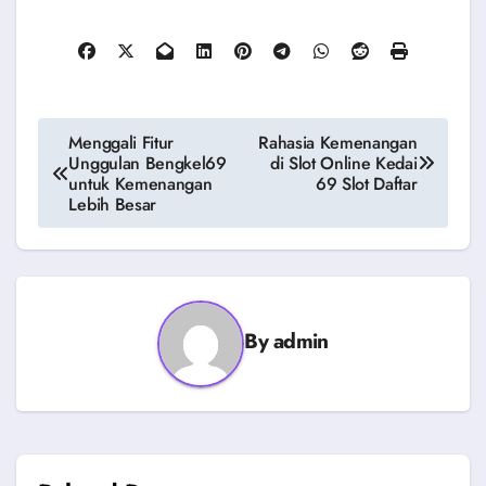
Post
Menggali Fitur
Rahasia Kemenangan
Unggulan Bengkel69
di Slot Online Kedai
navigation
untuk Kemenangan
69 Slot Daftar
Lebih Besar
By
admin