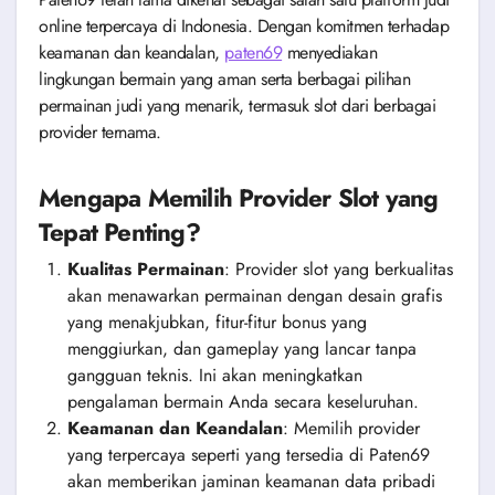
online terpercaya di Indonesia. Dengan komitmen terhadap
keamanan dan keandalan,
paten69
menyediakan
lingkungan bermain yang aman serta berbagai pilihan
permainan judi yang menarik, termasuk slot dari berbagai
provider ternama.
Mengapa Memilih Provider Slot yang
Tepat Penting?
Kualitas Permainan
: Provider slot yang berkualitas
akan menawarkan permainan dengan desain grafis
yang menakjubkan, fitur-fitur bonus yang
menggiurkan, dan gameplay yang lancar tanpa
gangguan teknis. Ini akan meningkatkan
pengalaman bermain Anda secara keseluruhan.
Keamanan dan Keandalan
: Memilih provider
yang terpercaya seperti yang tersedia di Paten69
akan memberikan jaminan keamanan data pribadi