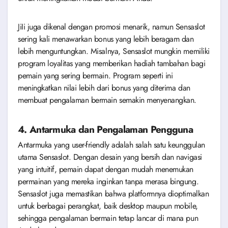
JiIi juga dikenal dengan promosi menarik, namun Sensaslot
sering kali menawarkan bonus yang lebih beragam dan
lebih menguntungkan. Misalnya, Sensaslot mungkin memiliki
program loyalitas yang memberikan hadiah tambahan bagi
pemain yang sering bermain. Program seperti ini
meningkatkan nilai lebih dari bonus yang diterima dan
membuat pengalaman bermain semakin menyenangkan.
4. Antarmuka dan Pengalaman Pengguna
Antarmuka yang user-friendly adalah salah satu keunggulan
utama Sensaslot. Dengan desain yang bersih dan navigasi
yang intuitif, pemain dapat dengan mudah menemukan
permainan yang mereka inginkan tanpa merasa bingung.
Sensaslot juga memastikan bahwa platformnya dioptimalkan
untuk berbagai perangkat, baik desktop maupun mobile,
sehingga pengalaman bermain tetap lancar di mana pun