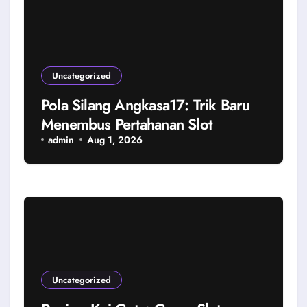
Uncategorized
Pola Silang Angkasa17: Trik Baru
Menembus Pertahanan Slot
admin
Aug 1, 2026
Uncategorized