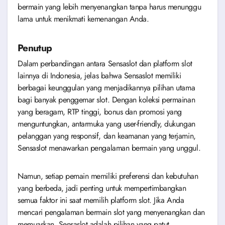
bermain yang lebih menyenangkan tanpa harus menunggu
lama untuk menikmati kemenangan Anda.
Penutup
Dalam perbandingan antara Sensaslot dan platform slot
lainnya di Indonesia, jelas bahwa Sensaslot memiliki
berbagai keunggulan yang menjadikannya pilihan utama
bagi banyak penggemar slot. Dengan koleksi permainan
yang beragam, RTP tinggi, bonus dan promosi yang
menguntungkan, antarmuka yang user-friendly, dukungan
pelanggan yang responsif, dan keamanan yang terjamin,
Sensaslot menawarkan pengalaman bermain yang unggul.
Namun, setiap pemain memiliki preferensi dan kebutuhan
yang berbeda, jadi penting untuk mempertimbangkan
semua faktor ini saat memilih platform slot. Jika Anda
mencari pengalaman bermain slot yang menyenangkan dan
memuaskan, Sensaslot adalah pilihan yang patut