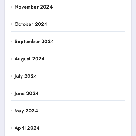
November 2024
October 2024
September 2024
August 2024
July 2024
June 2024
May 2024
April 2024