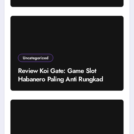
Uncategorized
Review Koi Gate: Game Slot
Habanero Paling Anti Rungkad