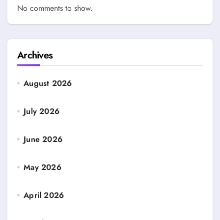
No comments to show.
Archives
August 2026
July 2026
June 2026
May 2026
April 2026