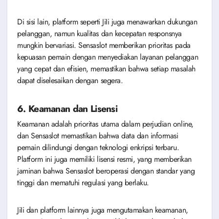
Di sisi lain, platform seperti JiIi juga menawarkan dukungan
pelanggan, namun kualitas dan kecepatan responsnya
mungkin bervariasi. Sensaslot memberikan prioritas pada
kepuasan pemain dengan menyediakan layanan pelanggan
yang cepat dan efisien, memastikan bahwa setiap masalah
dapat diselesaikan dengan segera.
6. Keamanan dan Lisensi
Keamanan adalah prioritas utama dalam perjudian online,
dan Sensaslot memastikan bahwa data dan informasi
pemain dilindungi dengan teknologi enkripsi terbaru.
Platform ini juga memiliki lisensi resmi, yang memberikan
jaminan bahwa Sensaslot beroperasi dengan standar yang
tinggi dan mematuhi regulasi yang berlaku.
JiIi dan platform lainnya juga mengutamakan keamanan,