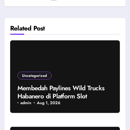
Related Post
Uncategorized
Membedah Paylines Wild Trucks
Habanero di Platform Slot
admin
Aug 1, 2026