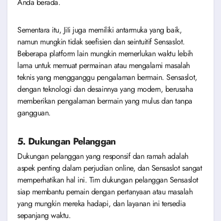
Anda berada.
Sementara itu, JiIi juga memiliki antarmuka yang baik,
namun mungkin tidak seefisien dan seintuitif Sensaslot.
Beberapa platform lain mungkin memerlukan waktu lebih
lama untuk memuat permainan atau mengalami masalah
teknis yang mengganggu pengalaman bermain. Sensaslot,
dengan teknologi dan desainnya yang modern, berusaha
memberikan pengalaman bermain yang mulus dan tanpa
gangguan.
5. Dukungan Pelanggan
Dukungan pelanggan yang responsif dan ramah adalah
aspek penting dalam perjudian online, dan Sensaslot sangat
memperhatikan hal ini. Tim dukungan pelanggan Sensaslot
siap membantu pemain dengan pertanyaan atau masalah
yang mungkin mereka hadapi, dan layanan ini tersedia
sepanjang waktu.