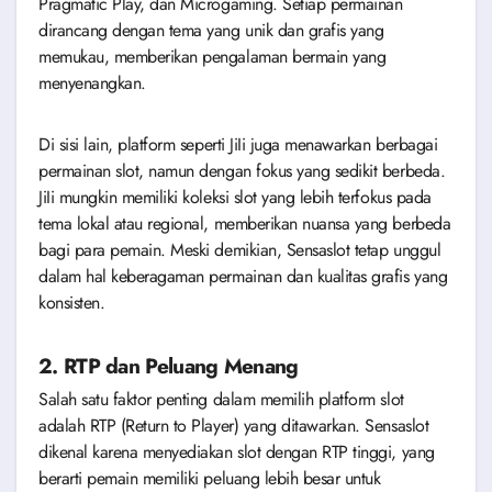
Pragmatic Play, dan Microgaming. Setiap permainan
dirancang dengan tema yang unik dan grafis yang
memukau, memberikan pengalaman bermain yang
menyenangkan.
Di sisi lain, platform seperti JiIi juga menawarkan berbagai
permainan slot, namun dengan fokus yang sedikit berbeda.
JiIi mungkin memiliki koleksi slot yang lebih terfokus pada
tema lokal atau regional, memberikan nuansa yang berbeda
bagi para pemain. Meski demikian, Sensaslot tetap unggul
dalam hal keberagaman permainan dan kualitas grafis yang
konsisten.
2. RTP dan Peluang Menang
Salah satu faktor penting dalam memilih platform slot
adalah RTP (Return to Player) yang ditawarkan. Sensaslot
dikenal karena menyediakan slot dengan RTP tinggi, yang
berarti pemain memiliki peluang lebih besar untuk