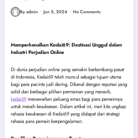
By admin
Jun 5, 2024
No Comments
Memperkenalkan Kedai69: Destinasi Unggul dalam
Industri Perjudian Online
Di dunia perjudian online yang semakin berkembang pesat
di Indonesia, Kedai69 telah muncul sebagai tujuan utama
bagi para pecinta judi daring. Dikenal dengan reputasi yang
solid dan berbagai pilihan permainan yang menarik,
kedai69
menawarkan peluang emas bagi para pemainnya
untuk meraih kesuksesan. Dalam artikel ini, mari kita ungkap
rahasia kesuksesan di Kedai69 yang didapat dari strategi
rahasia para pemain berpengalaman.