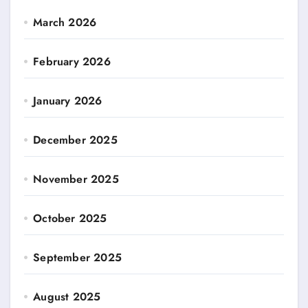
March 2026
February 2026
January 2026
December 2025
November 2025
October 2025
September 2025
August 2025