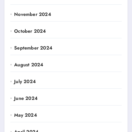
November 2024
October 2024
September 2024
August 2024
July 2024
June 2024
May 2024
April 2024