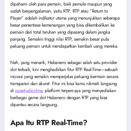
dipahami oleh para pemain, baik pemula maupun yang
sudah berpengalaman, yaitu RTP. RTP atau “Return to
Player” adalah indikator utama yang menunjukkan seberapa
besar persentase kemenangan yang bisa dikembalikan ke
pemain dari total taruhan yang dipasang dalam jangka
panjang. Semakin tinggi nilai RTP, semakin besar pula
peluang pemain untuk mendapatkan kembali uang mereka.
Nah, yang menarik, Habanero sebagai salah satu provider
slot terbaik, kini menghadirkan fitur RTP Real-Time—sebuah
inovasi yang semakin memperjelas peluang bermain secara
transparan dan akurat. Fitur ini bisa kamu nikmati langsung
di
pusatjudionline
, platform terpercaya yang menyediakan
berbagai game slot Habanero dengan RTP yang bisa
dipantau secara langsung.
Apa Itu RTP Real-Time?