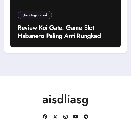
Uncategorized
Review Koi Gate: Game Slot
Habanero Paling Anti Rungkad
aisdliasg