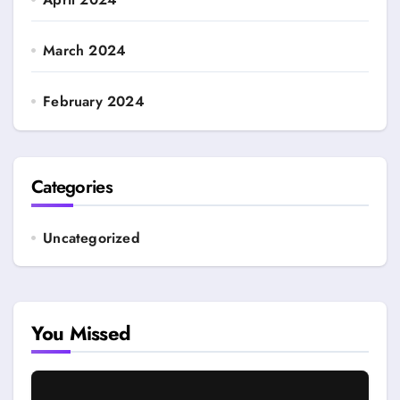
March 2024
February 2024
Categories
Uncategorized
You Missed