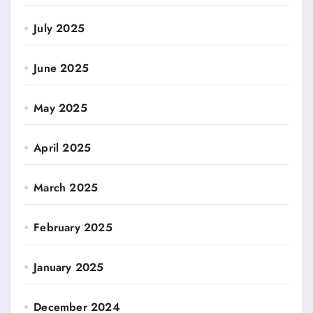
July 2025
June 2025
May 2025
April 2025
March 2025
February 2025
January 2025
December 2024