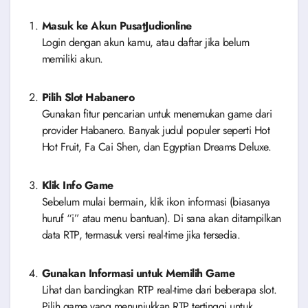
Masuk ke Akun PusatJudionline
Login dengan akun kamu, atau daftar jika belum
memiliki akun.
Pilih Slot Habanero
Gunakan fitur pencarian untuk menemukan game dari
provider Habanero. Banyak judul populer seperti Hot
Hot Fruit, Fa Cai Shen, dan Egyptian Dreams Deluxe.
Klik Info Game
Sebelum mulai bermain, klik ikon informasi (biasanya
huruf “i” atau menu bantuan). Di sana akan ditampilkan
data RTP, termasuk versi real-time jika tersedia.
Gunakan Informasi untuk Memilih Game
Lihat dan bandingkan RTP real-time dari beberapa slot.
Pilih game yang menunjukkan RTP tertinggi untuk