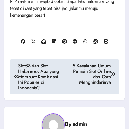
RTP real-time ini wajib dicoba. Siapa tahu, informasi yang
tepat di saat yang tepat bisa jadi jalanmu menuju
kemenangan besar!
Post
Slot88 dan Slot
5 Kesalahan Umum
Habanero: Apa yang
Pemain Slot Online
navigation
Membuat Kombinasi
dan Cara
Ini Populer di
Menghindarinya
Indonesia?
By
admin