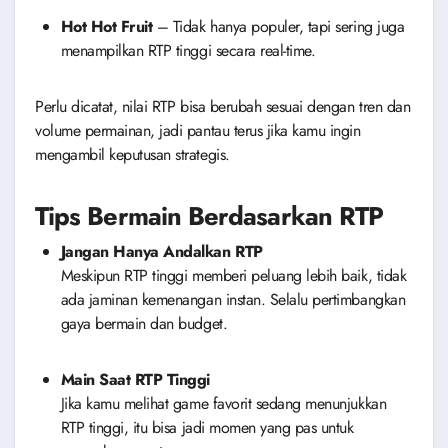
Hot Hot Fruit
– Tidak hanya populer, tapi sering juga
menampilkan RTP tinggi secara real-time.
Perlu dicatat, nilai RTP bisa berubah sesuai dengan tren dan
volume permainan, jadi pantau terus jika kamu ingin
mengambil keputusan strategis.
Tips Bermain Berdasarkan RTP
Jangan Hanya Andalkan RTP
Meskipun RTP tinggi memberi peluang lebih baik, tidak
ada jaminan kemenangan instan. Selalu pertimbangkan
gaya bermain dan budget.
Main Saat RTP Tinggi
Jika kamu melihat game favorit sedang menunjukkan
RTP tinggi, itu bisa jadi momen yang pas untuk