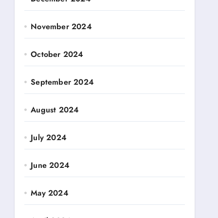
November 2024
October 2024
September 2024
August 2024
July 2024
June 2024
May 2024