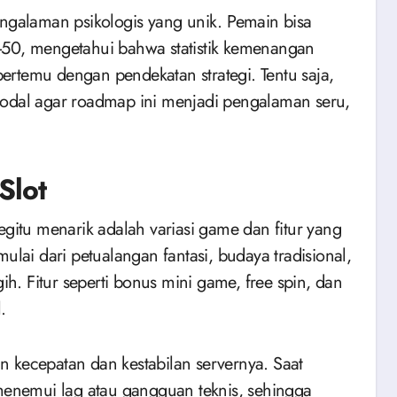
galaman psikologis yang unik. Pemain bisa
e-50, mengetahui bahwa statistik kemenangan
 bertemu dengan pendekatan strategi. Tentu saja,
modal agar roadmap ini menjadi pengalaman seru,
Slot
gitu menarik adalah variasi game dan fitur yang
mulai dari petualangan fantasi, budaya tradisional,
. Fitur seperti bonus mini game, free spin, dan
.
n kecepatan dan kestabilan servernya. Saat
enemui lag atau gangguan teknis, sehingga