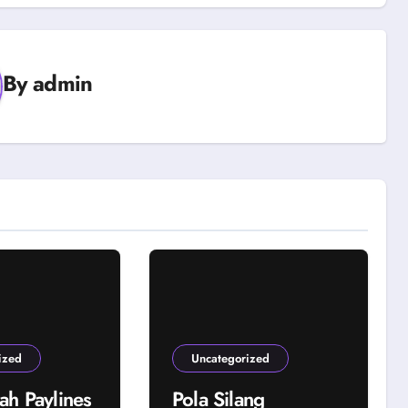
By
admin
ized
Uncategorized
h Paylines
Pola Silang