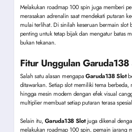
Melakukan roadmap 100 spin juga memberi pen
merasakan adrenalin saat mendekati putaran k
mulai terlihat. Di sinilah keseruan bermain slot
penting untuk tetap bijak dan mengatur batas 
bukan tekanan.
Fitur Unggulan Garuda138 
Salah satu alasan mengapa
Garuda138 Slot
be
ditawarkan. Setiap slot memiliki tema berbeda, 
hingga mesin modern dengan efek visual canggih
multiplier membuat setiap putaran terasa spesial
Selain itu,
Garuda138 Slot
juga dikenal denga
melakukan roadmap 100 spin, pemain jarang m