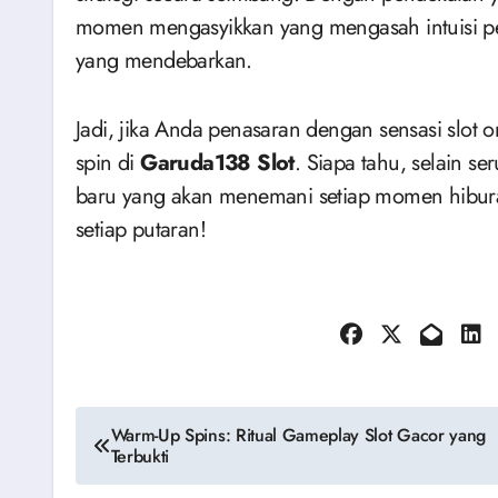
momen mengasyikkan yang mengasah intuisi p
yang mendebarkan.
Jadi, jika Anda penasaran dengan sensasi slot
spin di
Garuda138 Slot
. Siapa tahu, selain s
baru yang akan menemani setiap momen hibura
setiap putaran!
Post
Warm-Up Spins: Ritual Gameplay Slot Gacor yang
Terbukti
navigation