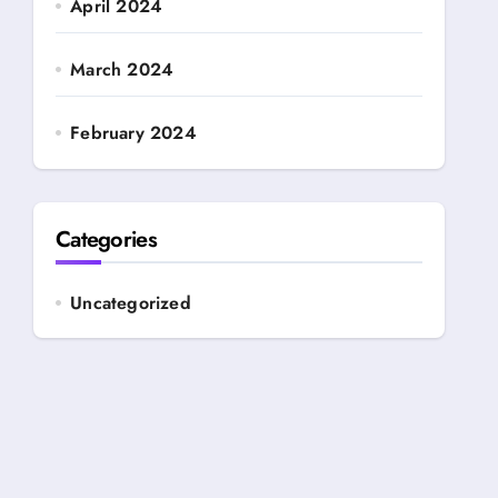
April 2024
March 2024
February 2024
Categories
Uncategorized