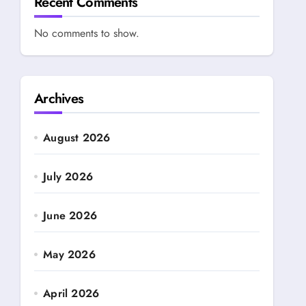
Recent Comments
No comments to show.
Archives
August 2026
July 2026
June 2026
May 2026
April 2026