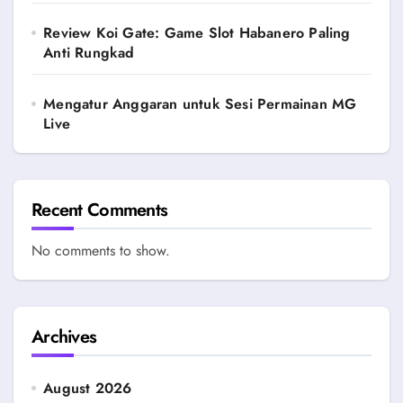
Review Koi Gate: Game Slot Habanero Paling
Anti Rungkad
Mengatur Anggaran untuk Sesi Permainan MG
Live
Recent Comments
No comments to show.
Archives
August 2026