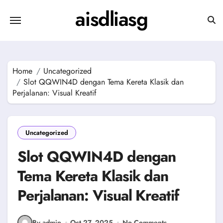
Skip
aisdliasg
to
content
Home
Uncategorized
Slot QQWIN4D dengan Tema Kereta Klasik dan
Perjalanan: Visual Kreatif
Uncategorized
Slot QQWIN4D dengan
Tema Kereta Klasik dan
Perjalanan: Visual Kreatif
By admin
Oct 27, 2025
No Comments