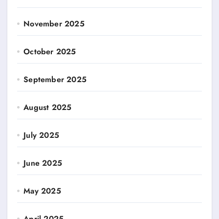
November 2025
October 2025
September 2025
August 2025
July 2025
June 2025
May 2025
April 2025