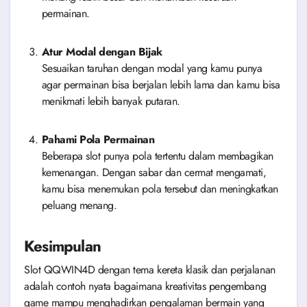
permainan.
Atur Modal dengan Bijak
Sesuaikan taruhan dengan modal yang kamu punya
agar permainan bisa berjalan lebih lama dan kamu bisa
menikmati lebih banyak putaran.
Pahami Pola Permainan
Beberapa slot punya pola tertentu dalam membagikan
kemenangan. Dengan sabar dan cermat mengamati,
kamu bisa menemukan pola tersebut dan meningkatkan
peluang menang.
Kesimpulan
Slot QQWIN4D dengan tema kereta klasik dan perjalanan
adalah contoh nyata bagaimana kreativitas pengembang
game mampu menghadirkan pengalaman bermain yang