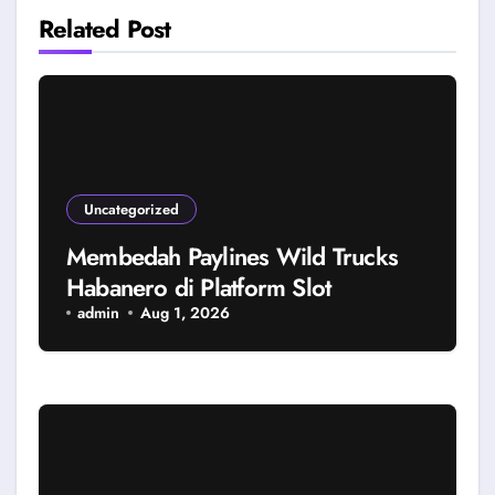
Related Post
Uncategorized
Membedah Paylines Wild Trucks
Habanero di Platform Slot
admin
Aug 1, 2026