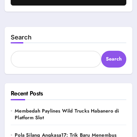
Search
Search
Recent Posts
Membedah Paylines Wild Trucks Habanero di
Platform Slot
Pola Silang Angkasa17: Trik Baru Menembus