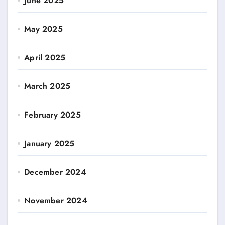
June 2025
May 2025
April 2025
March 2025
February 2025
January 2025
December 2024
November 2024