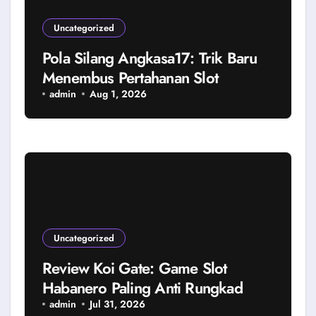
Uncategorized
Pola Silang Angkasa17: Trik Baru
Menembus Pertahanan Slot
admin
Aug 1, 2026
Uncategorized
Review Koi Gate: Game Slot
Habanero Paling Anti Rungkad
admin
Jul 31, 2026