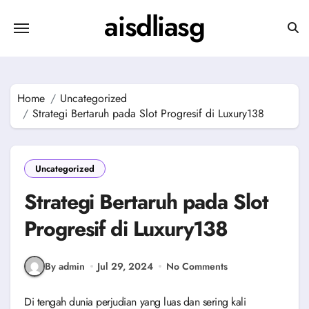
Skip
aisdliasg
to
content
Home
Uncategorized
Strategi Bertaruh pada Slot Progresif di Luxury138
Uncategorized
Strategi Bertaruh pada Slot
Progresif di Luxury138
By admin
Jul 29, 2024
No Comments
Di tengah dunia perjudian yang luas dan sering kali