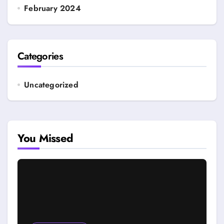
February 2024
Categories
Uncategorized
You Missed