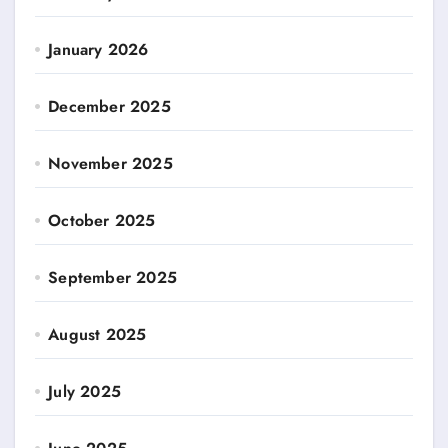
January 2026
December 2025
November 2025
October 2025
September 2025
August 2025
July 2025