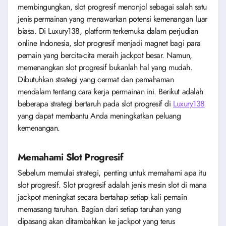
membingungkan, slot progresif menonjol sebagai salah satu
jenis permainan yang menawarkan potensi kemenangan luar
biasa. Di Luxury138, platform terkemuka dalam perjudian
online Indonesia, slot progresif menjadi magnet bagi para
pemain yang bercita-cita meraih jackpot besar. Namun,
memenangkan slot progresif bukanlah hal yang mudah.
Dibutuhkan strategi yang cermat dan pemahaman
mendalam tentang cara kerja permainan ini. Berikut adalah
beberapa strategi bertaruh pada slot progresif di
Luxury138
yang dapat membantu Anda meningkatkan peluang
kemenangan.
Memahami Slot Progresif
Sebelum memulai strategi, penting untuk memahami apa itu
slot progresif. Slot progresif adalah jenis mesin slot di mana
jackpot meningkat secara bertahap setiap kali pemain
memasang taruhan. Bagian dari setiap taruhan yang
dipasang akan ditambahkan ke jackpot yang terus