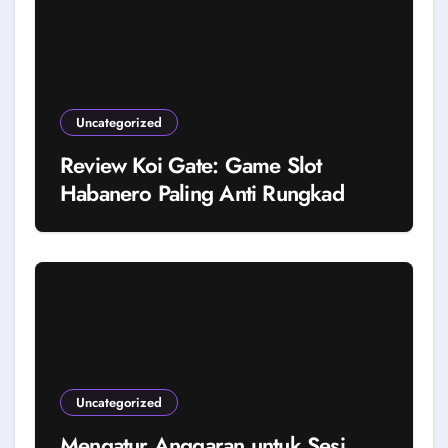
Uncategorized
Review Koi Gate: Game Slot
Habanero Paling Anti Rungkad
Uncategorized
Mengatur Anggaran untuk Sesi