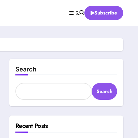
Subscribe
Search
Search
Recent Posts