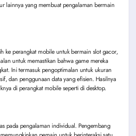
fitur lainnya yang membuat pengalaman bermain
 ke perangkat mobile untuk bermain slot gacor,
alan untuk memastikan bahwa game mereka
gkat. Ini termasuk pengoptimalan untuk ukuran
sif, dan penggunaan data yang efisien. Hasilnya
ya di perangkat mobile seperti di desktop.
batas pada pengalaman individual. Pengembang
g memungkinkan pemain untuk berinteraksi satu