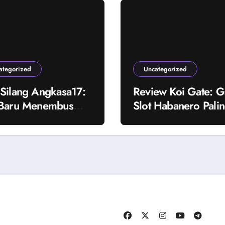
ategorized
Uncategorized
 Silang Angkasa17:
Review Koi Gate: 
 Baru Menembus
Slot Habanero Pali
ahanan Slot
Anti Rungkad