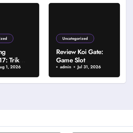
ized
Uncategorized
ng
Review Koi Gate:
7: Trik
Game Slot
nembus
Habanero Paling
ug 1, 2026
admin
Jul 31, 2026
an Slot
Anti Rungkad