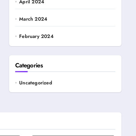
April 2024
March 2024
February 2024
Categories
Uncategorized