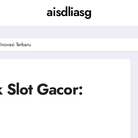
aisdliasg
 Inovasi Terbaru
k Slot Gacor: