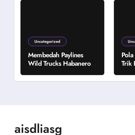
Uncategorized
Unc
Membedah Paylines
Pola
Wild Trucks Habanero
Trik
di Platform Slot
Pert
aisdliasg