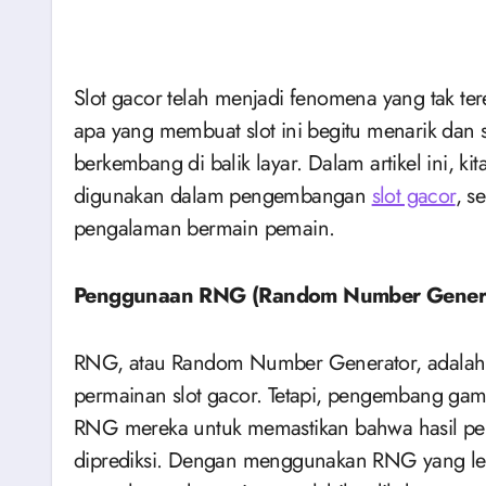
Slot gacor telah menjadi fenomena yang tak te
apa yang membuat slot ini begitu menarik dan 
berkembang di balik layar. Dalam artikel ini, ki
digunakan dalam pengembangan
slot gacor
, s
pengalaman bermain pemain.
Penggunaan RNG (Random Number Genera
RNG, atau Random Number Generator, adalah t
permainan slot gacor. Tetapi, pengembang ga
RNG mereka untuk memastikan bahwa hasil per
diprediksi. Dengan menggunakan RNG yang leb