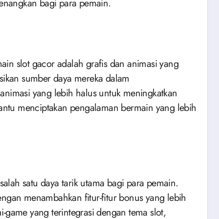
enangkan bagi para pemain.
ain slot gacor adalah grafis dan animasi yang
sikan sumber daya mereka dalam
 animasi yang lebih halus untuk meningkatkan
embantu menciptakan pengalaman bermain yang lebih
i salah satu daya tarik utama bagi para pemain.
gan menambahkan fitur-fitur bonus yang lebih
i-game yang terintegrasi dengan tema slot,