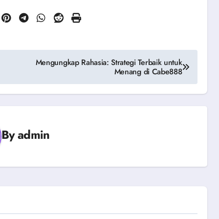
Mengungkap Rahasia: Strategi Terbaik untuk
Menang di Cabe888
By
admin