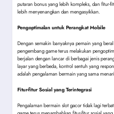
putaran bonus yang lebih kompleks, dan fitur-
lebih menyenangkan dan mengasyikkan.
Pengoptimalan untuk Perangkat Mobile
Dengan semakin banyaknya pemain yang beralih
pengembang game terus melakukan pengoptim
berjalan dengan lancar di berbagai jenis peran
layar yang berbeda, kontrol sentuh yang respon
adalah pengalaman bermain yang sama menarikn
Fitur-fitur Sosial yang Terintegrasi
Pengalaman bermain slot gacor tidak lagi ter
game terus menambahkan fitur-fitur sosial yan