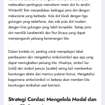
melewatkan pentingnya memahami mesin slot itu sendiri.
Winter4D Toto menyediakan berbagai jenis slot dengan
mekanisme yang berbeda. Ada slot klasik dengan tiga
gulungan yang sederhana, dan ada pula slot modern
dengan lima gulungan yang lebih kompleks. Setiap jenis
slot memiliki karakteristik dan fitur khusus yang dapat
mempengaruhi peluang kemenangan kita.
Dalam konteks ini, penting untuk mempelajari tabel
pembayaran dan mengetahui simbol-simbol apa saja yang
dapat meningkatkan peluang kita. Misalnya, simbol liar
(wild) dan simbol pencar (scatter) sering kali memberikan
keuntungan ekstra dan memicu putaran bonus. Mengetahui
bagaimana simbol-simbol ini bekerja akan memberi kita
keuntungan tambahan saat bermain.
Strategi Cerdas: Mengelola Modal dan