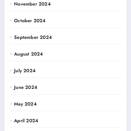
November 2024
October 2024
September 2024
August 2024
July 2024
June 2024
May 2024
April 2024