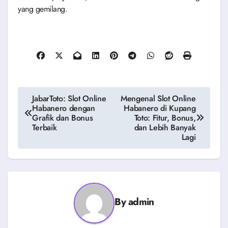
yang gemilang.
Post
JabarToto: Slot Online
Mengenal Slot Online
Habanero dengan
Habanero di Kupang
navigation
Grafik dan Bonus
Toto: Fitur, Bonus,
Terbaik
dan Lebih Banyak
Lagi
By
admin