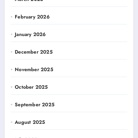
February 2026
January 2026
December 2025
November 2025
October 2025
September 2025
August 2025