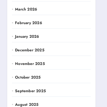
March 2026
February 2026
January 2026
December 2025
November 2025
October 2025
September 2025
August 2025