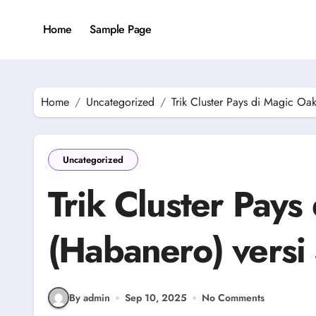
Skip
to
Home
Sample Page
content
Home
Uncategorized
Trik Cluster Pays di Magic Oak
Uncategorized
Trik Cluster Pays
(Habanero) versi 
By admin
Sep 10, 2025
No Comments