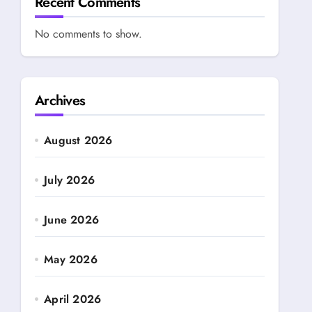
Recent Comments
No comments to show.
Archives
August 2026
July 2026
June 2026
May 2026
April 2026