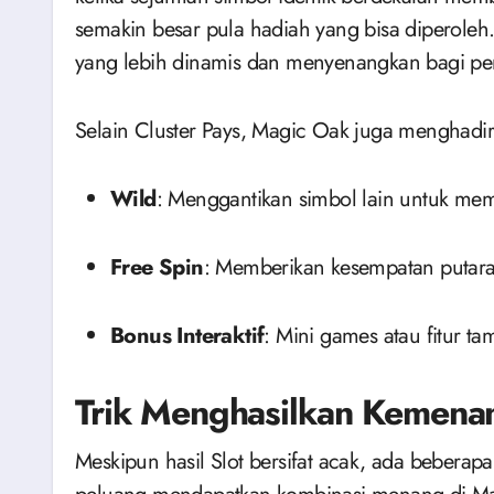
semakin besar pula hadiah yang bisa diperole
yang lebih dinamis dan menyenangkan bagi pe
Selain Cluster Pays, Magic Oak juga menghadirk
Wild
: Menggantikan simbol lain untuk me
Free Spin
: Memberikan kesempatan putar
Bonus Interaktif
: Mini games atau fitur 
Trik Menghasilkan Kemena
Meskipun hasil Slot bersifat acak, ada beberapa