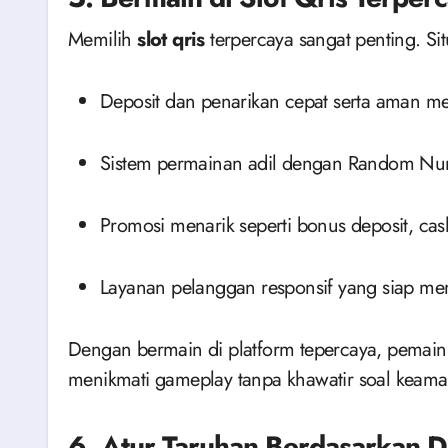
Memilih
slot qris
terpercaya sangat penting. Si
Deposit dan penarikan cepat serta aman m
Sistem permainan adil dengan Random Nu
Promosi menarik seperti bonus deposit, cas
Layanan pelanggan responsif yang siap m
Dengan bermain di platform tepercaya, pemain b
menikmati gameplay tanpa khawatir soal keam
6. Atur Taruhan Berdasarkan D