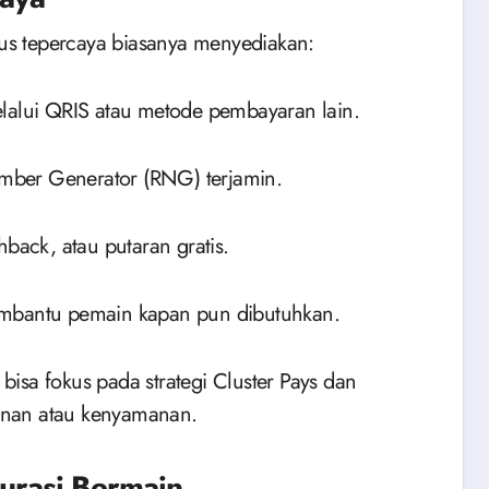
tus tepercaya biasanya menyediakan:
elalui QRIS atau metode pembayaran lain.
mber Generator (RNG) terjamin.
hback, atau putaran gratis.
embantu pemain kapan pun dibutuhkan.
isa fokus pada strategi Cluster Pays dan
anan atau kenyamanan.
urasi Bermain