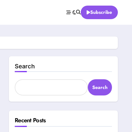
Subscribe
Search
Search
Recent Posts