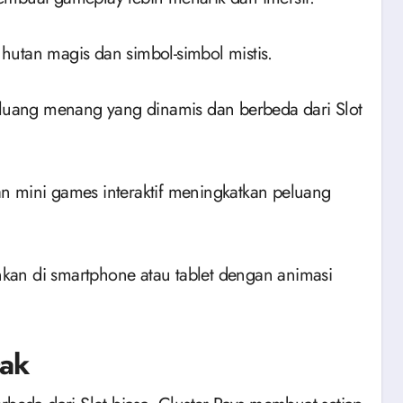
hutan magis dan simbol-simbol mistis.
luang menang yang dinamis dan berbeda dari Slot
an mini games interaktif meningkatkan peluang
kan di smartphone atau tablet dengan animasi
Oak