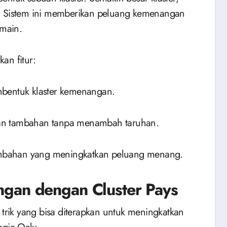
h. Sistem ini memberikan peluang kemenangan
main.
an fitur:
mbentuk klaster kemenangan.
an tambahan tanpa menambah taruhan.
tambahan yang meningkatkan peluang menang.
ngan dengan Cluster Pays
 trik yang bisa diterapkan untuk meningkatkan