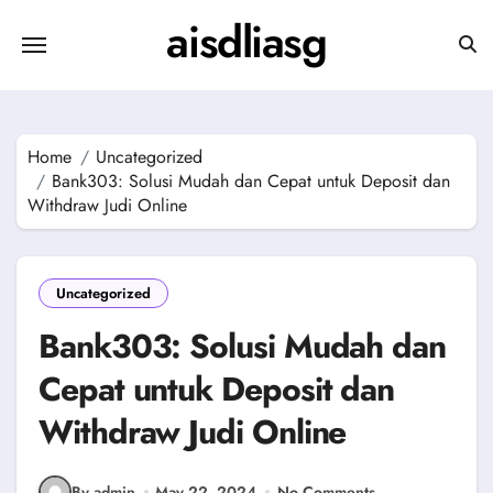
Skip
aisdliasg
to
content
Home
Uncategorized
Bank303: Solusi Mudah dan Cepat untuk Deposit dan
Withdraw Judi Online
Uncategorized
Bank303: Solusi Mudah dan
Cepat untuk Deposit dan
Withdraw Judi Online
By admin
May 22, 2024
No Comments