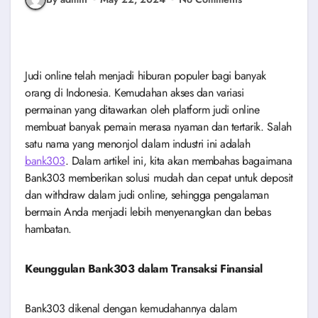
Judi online telah menjadi hiburan populer bagi banyak
orang di Indonesia. Kemudahan akses dan variasi
permainan yang ditawarkan oleh platform judi online
membuat banyak pemain merasa nyaman dan tertarik. Salah
satu nama yang menonjol dalam industri ini adalah
bank303
. Dalam artikel ini, kita akan membahas bagaimana
Bank303 memberikan solusi mudah dan cepat untuk deposit
dan withdraw dalam judi online, sehingga pengalaman
bermain Anda menjadi lebih menyenangkan dan bebas
hambatan.
Keunggulan Bank303 dalam Transaksi Finansial
Bank303 dikenal dengan kemudahannya dalam