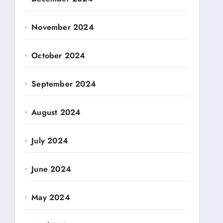
November 2024
October 2024
September 2024
August 2024
July 2024
June 2024
May 2024