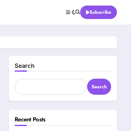
Subscribe
Search
Search
Recent Posts