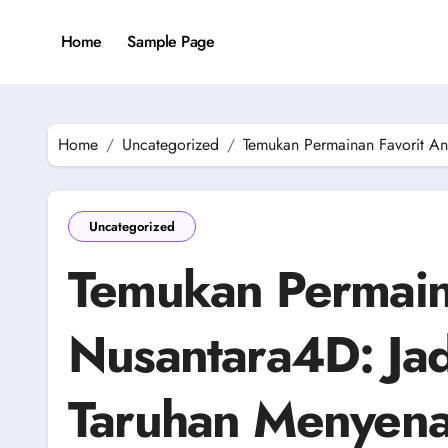
Skip
to
Home
Sample Page
content
Home
Uncategorized
Temukan Permainan Favorit An
Uncategorized
Temukan Permaina
Nusantara4D: Jad
Taruhan Menyen