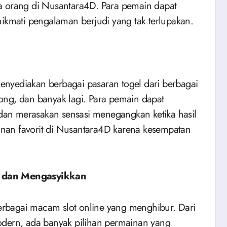
ua orang di Nusantara4D. Para pemain dapat
kmati pengalaman berjudi yang tak terlupakan.
enyediakan berbagai pasaran togel dari berbagai
ong, dan banyak lagi. Para pemain dapat
an merasakan sensasi menegangkan ketika hasil
nan favorit di Nusantara4D karena kesempatan
u dan Mengasyikkan
rbagai macam slot online yang menghibur. Dari
r modern, ada banyak pilihan permainan yang