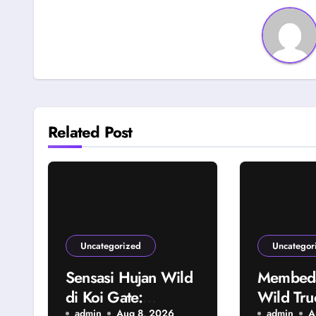
Related Post
Uncategorized
Uncategor
Sensasi Hujan Wild
Membeda
di Koi Gate:
Wild Tru
admin
Aug 8, 2026
admin
A