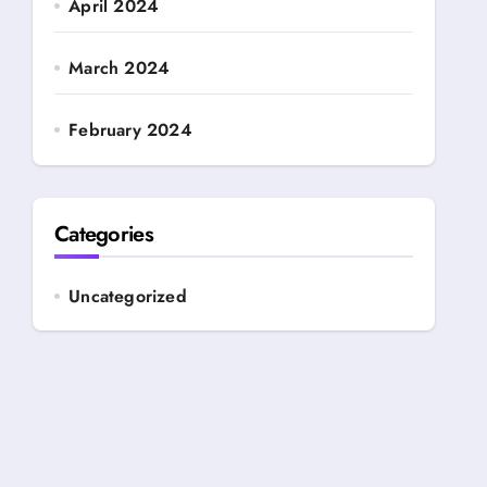
April 2024
March 2024
February 2024
Categories
Uncategorized