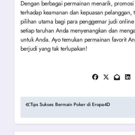
Dengan berbagai permainan menarik, promosi
terhadap keamanan dan kepuasan pelanggan, t
pilihan utama bagi para penggemar judi online 
setiap taruhan Anda menyenangkan dan mengas
untuk Anda. Ayo temukan permainan favorit A
berjudi yang tak terlupakan!
Post
Tips Sukses Bermain Poker di Eropa4D
navigation