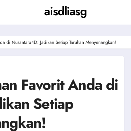
aisdliasg
da di Nusantara4D: Jadikan Setiap Taruhan Menyenangkan!
n Favorit Anda di
ikan Setiap
angkan!